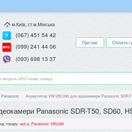
м.Київ, ст.м.Мінська
(067) 451 54 42
Про нас
Оплата і 
(099) 241 44 06
(093) 698 13 37
 Panasonic
Акумулятор VW-VBL090 для відеокамери Panasonic SDR-T5
деокамери Panasonic SDR-T50, SD60, H
од товару:
акб в_Panasonic VBL090