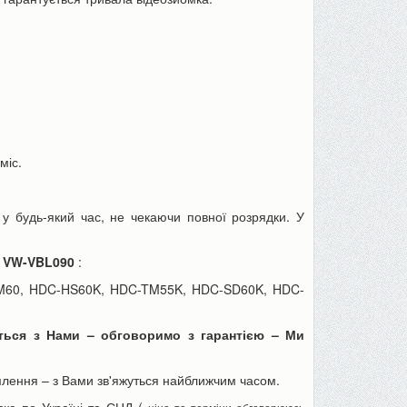
Пінцет годинникаря, для ювелірів
Товщиномір шару фар
міс.
або як інструмент для дрібних...
шпаклівки, лаку (тестер 
70 грн
590 грн
90 грн
680 грн
у будь-який час, не чекаючи повної розрядки. У
ю
VW-VBL090
:
До кошика
До кошика
TM60, HDC-HS60K, HDC-TM55K, HDC-SD60K, HDC-
іться з Нами – обговоримо з гарантією – Ми
лення – з Вами зв'яжуться найближчим часом.