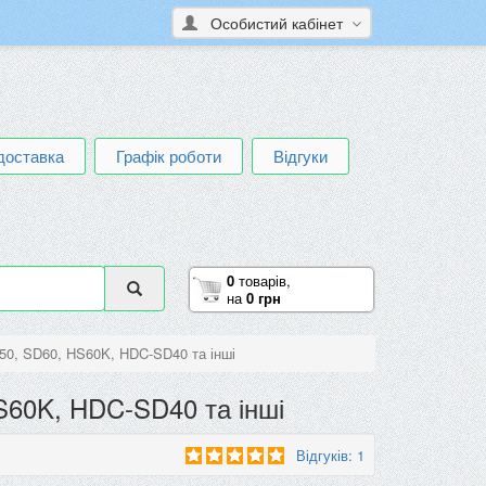
Особистий кабінет
доставка
Графік роботи
Відгуки
0
товарів,
на
0 грн
0, SD60, HS60K, HDC-SD40 та інші
S60K, HDC-SD40 та інші
Відгуків: 1