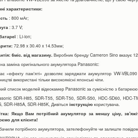
чні характеристики:
ість
: 800 мАг;
руга
: 3.7 V;
 батареї
: Li-ion;
арити:
72.98 x 30.40 x 14.53мм;
ори Canon LP-E6 | LP-E6N
Акумулятор для телефону Apple
нтія: 6міс. від магазину.
Виробник бренду Cameron Sino вказує 12
h для фотоапарата EOS...
iPhone 6s Plus 3000mAh...
нна заміна оригінального акумулятора Panasonic:
590 грн
350 грн
н
390 грн
ає «ефекту пам'яті» дозволяє заряджати акумулятор VW-VBL090 
ицтві використані тільки високоякісні японські чіпи.
кий список моделей відеокамер Panasonic за сумісністю з батареє
ошика
До кошика
asonic SDR-H85, SDR-T55, SDR-T50, SDR-S50, HDC-SD60, HDC-
, SDR-H85A, SDR-H85K, Дивіться
інструкцію
користувача.
ітка: Якщо Вам потрібний акумулятор за меншу ціну, зв'яж
ємо для клієнта!
бачили потрібного акумулятора, зателефонуйте чи залиште повідом