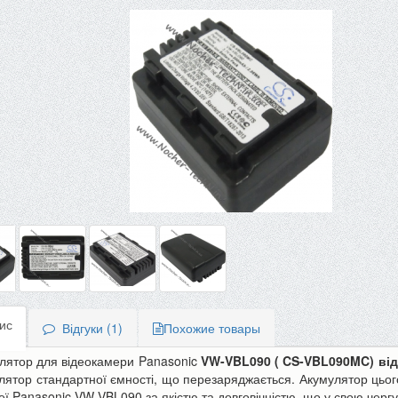
ис
Відгуки (1)
Похожие товары
лятор для відеокамери Panasonic
VW-VBL090
(
CS-VBL090MC) від
лятор стандартної ємності, що перезаряджається. Акумулятор цьог
-10%
еї Panasonic VW-VBL090 за якістю та довговічністю, що у свою черг