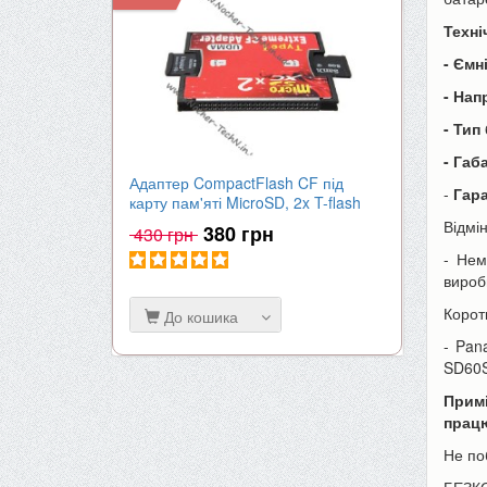
Техні
- Ємн
- Нап
- Тип
- Габ
Адаптер CompactFlash CF під
Акумулят
-
Гара
карту пам'яті MicroSD, 2x T-flash
| 2000mA
Відмі
380 грн
430 грн
650 гр
- Нем
виробн
Корот
До кошика
До к
- Pan
SD60S
Прим
працю
Не по