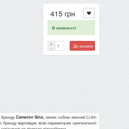
415 грн
В наявності
+
До кошика
−
бренду
Cameron Sino,
являє собою якісний Li-ion
о бренду відповідає всім параметрам оригінальної
-22%
-13%
у гарантується тривала відеозйомка.