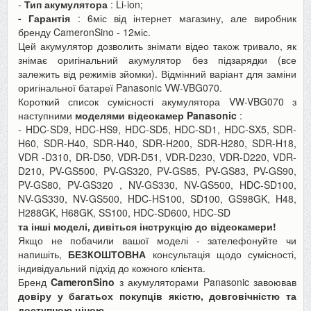
-
Тип акумулятора
: Li-ion;
- Гарантія
: 6міс від інтернет магазину, але виробник
бренду CameronSino - 12міс.
Цей акумулятор дозволить знімати відео також тривало, як
знімає оригінальний акумулятор без підзарядки (все
залежить від режимів зйомки). Відмінний варіант для заміни
оригінальної батареї Panasonic VW-VBG070.
Короткий список сумісності акумулятора VW-VBG070 з
наступними
моделями відеокамер Panasonic
:
- HDC-SD9, HDC-HS9, HDC-SD5, HDC-SD1, HDC-SX5, SDR-
H60, SDR-H40, SDR-H40, SDR-H200, SDR-H280, SDR-H18,
VDR -D310, DR-D50, VDR-D51, VDR-D230, VDR-D220, VDR-
D210, PV-GS500, PV-GS320, PV-GS85, PV-GS83, PV-GS90,
PV-GS80, PV-GS320 , NV-GS330, NV-GS500, HDC-SD100,
NV-GS330, NV-GS500, HDC-HS100, SD100, GS98GK, H48,
H288GK, H68GK, SS100, HDC-SD600, HDC-SD
та інші моделі, дивіться інструкцію до відеокамери!
Якщо не побачили вашої моделі - зателефонуйте чи
напишіть,
БЕЗКОШТОВНА
консультація щодо сумісності,
індивідуальний підхід до кожного клієнта.
Бренд
CameronSino
з акумуляторами Panasonic завоював
довіру у багатьох покупців якістю, довговічністю та
доступною ціною.