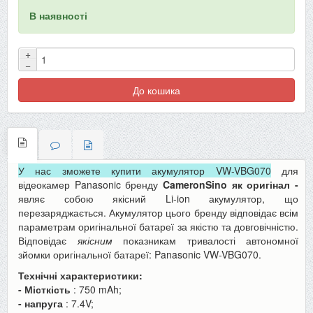
В наявності
+
−
До кошика
У нас зможете купити акумулятор VW-VBG070
для
відеокамер Panasonic бренду
CameronSino як оригінал -
являє собою якісний Li-ion акумулятор, що
перезаряджається. Акумулятор цього бренду відповідає всім
параметрам оригінальної батареї за якістю та довговічністю.
Відповідає
якісним
показникам тривалості автономної
зйомки оригінальної батареї: Panasonic VW-VBG070.
Технічні характеристики:
- Місткість
: 750 mAh;
- напруга
: 7.4V;