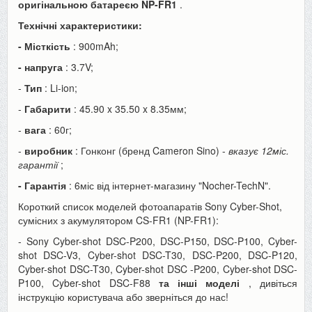
оригінальною батареєю NP-FR1
.
Технічні характеристики:
- Місткість
: 900mAh;
- напруга
: 3.7V;
-
Тип
: Li-ion;
-
Габарити
: 45.90 x 35.50 x 8.35мм;
-
вага
: 60г;
-
виробник
: Гонконг (бренд Cameron Sino) -
вказує 12міс.
гарантії
;
- Гарантія
: 6міс від інтернет-магазину "Nocher-TechN".
Короткий список моделей фотоапаратів Sony Cyber-Shot,
сумісних з акумулятором CS-FR1 (NP-FR1):
- Sony Cyber-shot DSC-P200, DSC-P150, DSC-P100, Cyber-
shot DSC-V3, Cyber-shot DSC-T30, DSC-P200, DSC-P120,
Cyber-shot DSC-T30, Cyber-shot DSC -P200, Cyber-shot DSC-
P100, Cyber-shot DSC-F88
та інші моделі
, дивіться
інструкцію користувача або зверніться до нас!