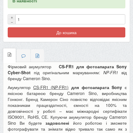
В наявності
+
−
До кошика
Фірмовий акумулятор
CS-FR1
для фотоапарата Sony
Cyber-Shot
під оригінальним маркуванням:
NP-FR1
від
бренду Cameron Sino.
Акумулятор
CS-FR1 (NP-FR1)
для фотоапарата Sony
є
якісною батареєю бренду Cameron Sino, виробництва
Гонконг. Бренд Камерон Сіно повністю відповідає якісним
показникам працездатності, ємності на 100% та
довговічності у роботі – має міжнародні сертифікати
ISO9001, RoHS, CE. Купуючи акумулятор бренду Cameron
Sino Ви будете
задоволені
його роботою і зможете
фотографувати та знімати відео тривало так само як з