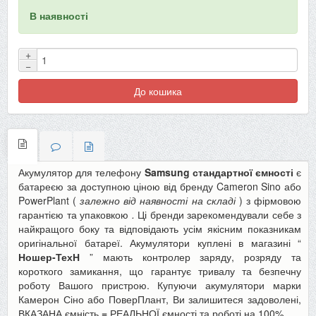
В наявності
+
−
До кошика
Акумулятор для телефону
Samsung стандартної ємності
є
батареєю за доступною ціною від бренду Cameron Sino або
PowerPlant (
залежно від наявності на складі
) з фірмовою
гарантією та упаковкою
.
Ці бренди зарекомендували себе з
найкращого боку та відповідають усім якісним показникам
оригінальної батареї. Акумулятори куплені в магазині “
Ношер-ТехН
” мають контролер заряду, розряду та
короткого замикання, що гарантує тривалу та безпечну
роботу Вашого пристрою.
Купуючи акумулятори марки
Камерон Сіно або ПоверПлант, Ви залишитеся задоволені,
ВКАЗАНА ємність
=
РЕАЛЬНОЇ ємності та роботі на 100%.