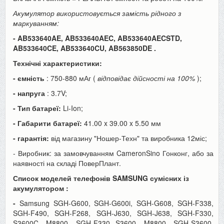
Акумулятор використовується замість рідного з
маркуванням:
- AB533640AE, AB533640AEC, AB533640AECSTD,
AB533640CE, AB533640CU, AB563850DE
.
Технічні характеристики:
- ємність
: 750-880 мАг (
відповідає дійсності на 100%
);
- напруга
: 3.7V;
- Тип батареї:
Li-Ion;
- Габарити батареї:
41.00 x 39.00 x 5.50
мм
- гарантія:
від магазину "Ношер-Техн" та виробника 12міс;
- Виробник: за замовчуванням CameronSino Гонконг, або за
наявності на складі ПоверПлант.
Список моделей телефонів SAMSUNG сумісних із
акумулятором
:
-
Samsung SGH-G600, SGH-G600i, SGH-G608, SGH-F338,
SGH-F490, SGH-F268, SGH-J630, SGH-J638, SGH-F330,
S3600C, M8800, SGH-F330
S3600, M8800, SGH-S3600,