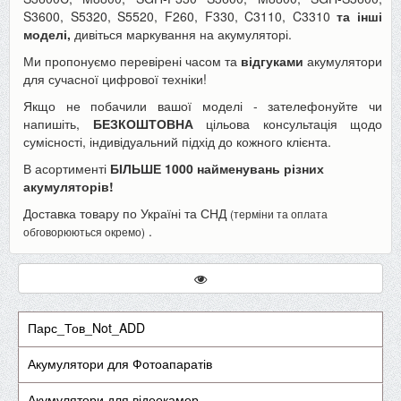
S3600, S5320, S5520, F260, F330, C3110, C3310
та інші
моделі,
дивіться маркування на акумуляторі.
Ми пропонуємо перевірені часом та
відгуками
акумулятори
для сучасної цифрової техніки!
Якщо не побачили вашої моделі - зателефонуйте чи
напишіть,
БЕЗКОШТОВНА
цільова консультація щодо
сумісності, індивідуальний підхід до кожного клієнта.
В асортименті
БІЛЬШЕ 1000 найменувань різних
акумуляторів!
Доставка товару по Україні та СНД
(терміни та оплата
.
обговорюються окремо)
Парс_Тов_Not_ADD
Акумулятори для Фотоапаратів
Акумулятори для відеокамер