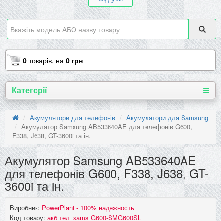
0
товарів,
на
0 грн
Категорії
Акумулятори для телефонів
Акумулятори для Samsung
Акумулятор Samsung AB533640AE для телефонів G600,
F338, J638, GT-3600i та ін.
Акумулятор Samsung AB533640AE
для телефонів G600, F338, J638, GT-
3600i та ін.
Виробник:
PowerPlant - 100% надежность
Код товару:
акб тел_sams G600-SMG600SL