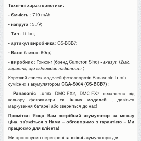
Технічні характеристики:
- Ємність
: 710 mAh;
- напруга
: 3.7V;
-
Тип
: Li-ion;
- артикул виробника:
CS-BCB7;
- Вага:
близько 60гр;
-
виробник
: Гонконг (бренд Cameron Sino) -
вказує 12міс.
гарантії, що відповідає надійності
;
Короткий список моделей фотоапаратів Panasonic Lumix
сумісних з акумулятором
CGA-S004 (CS-BCB7)
:
-
Panasonic
Lumix DMC-FX2, DMC-FX7 незалежно від
кольору фотокамери
та інших моделей
, дивіться
маркування батареї або зверніться до нас!
Примітка: Якщо Вам потрібний акумулятор за меншу
ціну, зв'яжіться з Нами – обговоримо з гарантією – Ми
працюємо для клієнта!
Ми пропонуємо перевірені та
якісні
акумулятори для