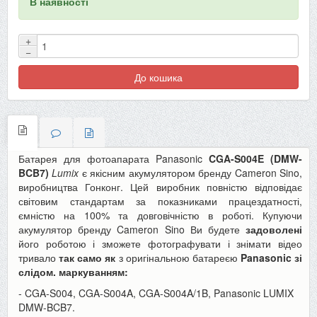
В наявності
+
−
До кошика
Батарея для фотоапарата Panasonic
CGA-S004E (DMW-
BCB7)
Lumix
є якісним акумулятором бренду Cameron Sino,
виробництва Гонконг. Цей виробник повністю відповідає
світовим стандартам за показниками працездатності,
ємністю на 100% та довговічністю в роботі. Купуючи
акумулятор бренду Cameron Sino Ви будете
задоволені
його роботою і зможете фотографувати і знімати відео
тривало
так само як
з оригінальною батареєю
Panasonic зі
слідом. маркуванням:
- CGA-S004, CGA-S004A, CGA-S004A/1B, Panasonic LUMIX
DMW-BCB7.