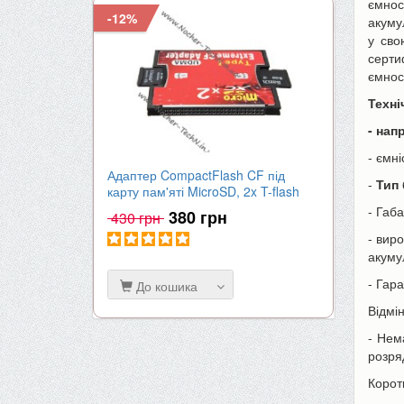
ємнос
-12%
-9%
акуму
у сво
серти
ємнос
Техні
- нап
- ємні
Адаптер CompactFlash CF під
Акумулят
-
Тип 
карту пам'яті MicroSD, 2x T-flash
| 2000mA
- Габа
380 грн
430 грн
650 гр
- вир
акуму
- Гар
До кошика
До к
Відмі
- Нем
розряд
Корот