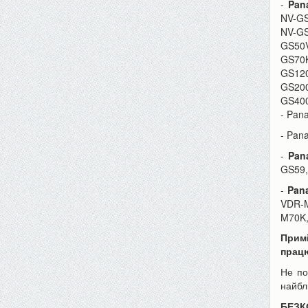
-
Pan
NV-GS
NV-GS
GS50V
GS70
GS12
GS200
GS400
- Pan
- Pan
-
Pan
GS59,
-
Pana
VDR-M
M70K
Прим
працю
Не по
найбл
БЕЗ