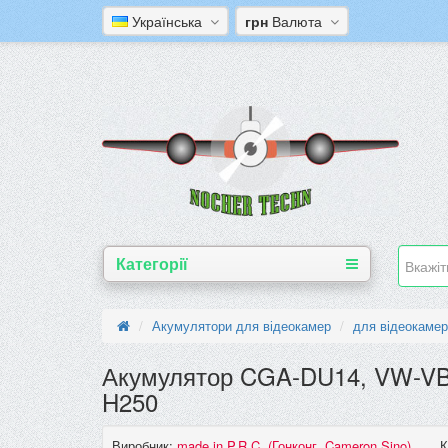
Українська
грн
Валюта
Категорії
Акумулятори для відеокамер
для відеокамер
Акумулятор CGA-DU14, VW-VB
H250
Виробник:
made in P.R.C. (Гонконг, Cameron Sino)
К