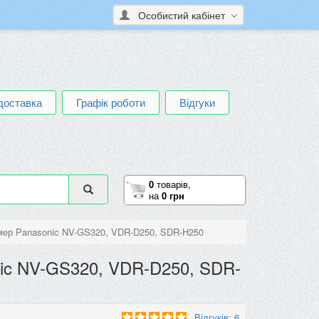
Особистий кабінет
доставка
Графік роботи
Відгуки
0
товарів,
на
0 грн
ер Panasonic NV-GS320, VDR-D250, SDR-H250
ic NV-GS320, VDR-D250, SDR-
Відгуків: 6