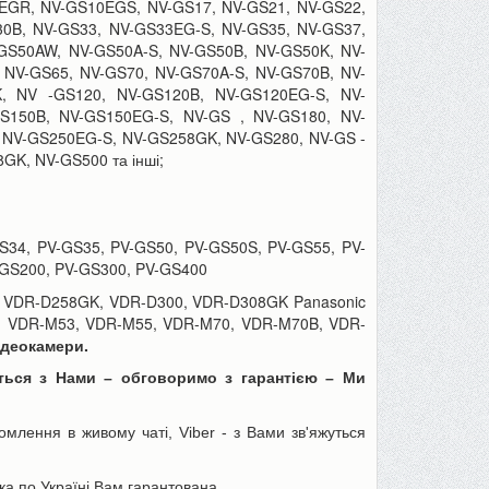
EGR, NV-GS10EGS, NV-GS17, NV-GS21, NV-GS22,
0B, NV-GS33, NV-GS33EG-S, NV-GS35, NV-GS37,
GS50AW, NV-GS50A-S, NV-GS50B, NV-GS50K, NV-
 NV-GS65, NV-GS70, NV-GS70A-S, NV-GS70B, NV-
, NV -GS120, NV-GS120B, NV-GS120EG-S, NV-
S150B, NV-GS150EG-S, NV-GS , NV-GS180, NV-
 NV-GS250EG-S, NV-GS258GK, NV-GS280, NV-GS -
K, NV-GS500 та інші;
S34, PV-GS35, PV-GS50, PV-GS50S, PV-GS55, PV-
-GS200, PV-GS300, PV-GS400
 VDR-D258GK, VDR-D300, VDR-D308GK Panasonic
, VDR-M53, VDR-M55, VDR-M70, VDR-M70B, VDR-
відеокамери.
іться з Нами – обговоримо з гарантією – Ми
млення в живому чаті, Viber - з Вами зв'яжуться
ка по Україні Вам гарантована.