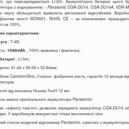
ті, що перезаряджається Li-Ion. Акумуляторна батарея цього б
-10%
лятора з маркуванням: -
Panasonic CGA-DU14, CGA-DU14A, VDR-
ю чергу збільшується тривалість автономної відеозйомки. Виробн
фікатам якості ISO9001, RoHS, CE – за показниками працездатн
ті на 100%.
чні характеристики:
руга
: 7.4В;
сть:
1440mAh
, 100% заявлена ​​і фактична;
ори Canon LP-E6 | LP-E6N
Акумулятор для телефону Apple
батареї
: Li-Ion;
h для фотоапарата EOS...
iPhone 6s Plus 3000mAh...
рити: 41.44 х 36.09 х 32.84мм;
590 грн
350 грн
н
390 грн
обник CameronSino, Гонконг, фабрична якість, гарантія 12 місяців ві
ляторів;
антія від магазину Ношер-ТехН 12 міс.
ошика
До кошика
нна заміна оригінального акумулятора Panasonic:
ає «ефекту пам'яті» дозволяє заряджати акумулятор
CGA-DU14 а
ки. У виробництві використані тільки високоякісні чіпи.
кий список моделей відеокамер Panasonic, сумісних з акумуляторо