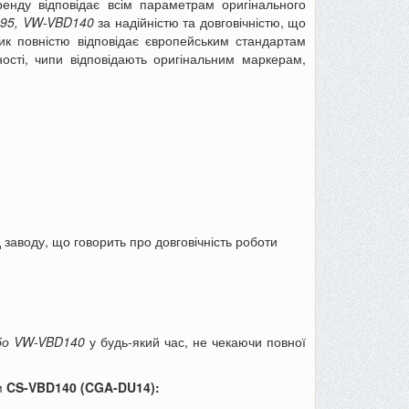
ренду відповідає всім параметрам оригінального
-22%
-13%
M95, VW-VBD140
за надійністю та довговічністю, що
ик повністю відповідає європейським стандартам
ості, чипи відповідають оригінальним маркерам,
Пінцет годинникаря, для ювелірів
Товщиномір шару фар
або як інструмент для дрібних...
шпаклівки, лаку (тестер 
70 грн
590 грн
90 грн
680 грн
д заводу, що говорить про довговічність роботи
До кошика
До кошика
бо VW-VBD140
у будь-який час, не чекаючи повної
м
CS-VBD140 (CGA-DU14):