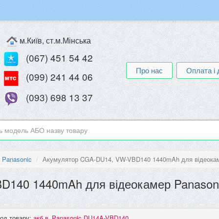
м.Київ, ст.м.Мінська
(067) 451 54 42
Про нас
Оплата і 
(099) 241 44 06
(093) 698 13 37
 Panasonic
Акумулятор CGA-DU14, VW-VBD140 1440mAh для відеокам
D140 1440mAh для відеокамер Panason
од товару:
акб в_Panasonic DU14A-VBD140