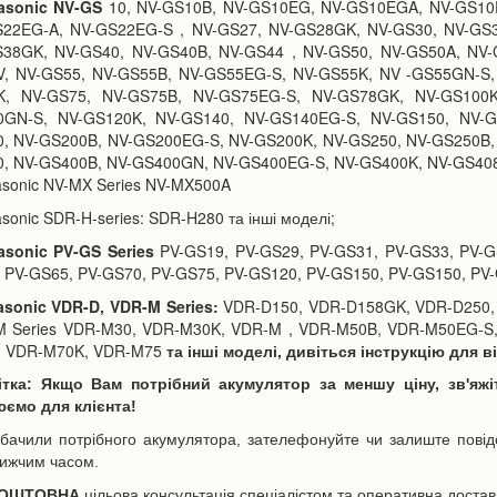
asonic
NV-GS
10, NV-GS10B, NV-GS10EG, NV-GS10EGA, NV-GS10
22EG-A, NV-GS22EG-S , NV-GS27, NV-GS28GK, NV-GS30, NV-GS3
38GK, NV-GS40, NV-GS40B, NV-GS44 , NV-GS50, NV-GS50A, NV-
, NV-GS55, NV-GS55B, NV-GS55EG-S, NV-GS55K, NV -GS55GN-S,
K, NV-GS75, NV-GS75B, NV-GS75EG-S, NV-GS78GK, NV-GS100K
0GN-S, NV-GS120K, NV-GS140, NV-GS140EG-S, NV-GS150, NV-G
, NV-GS200B, NV-GS200EG-S, NV-GS200K, NV-GS250, NV-GS250B,
, NV-GS400B, NV-GS400GN, NV-GS400EG-S, NV-GS400K, NV-GS408G
asonic NV-MX Series NV-MX500A
asonic SDR-H-series: SDR-H280 та інші моделі;
asonic PV-GS Series
PV-GS19, PV-GS29, PV-GS31, PV-GS33, PV-G
 PV-GS65, PV-GS70, PV-GS75, PV-GS120, PV-GS150, PV-GS150, PV
sonic VDR-D, VDR-M Series:
VDR-D150, VDR-D158GK, VDR-D250,
 Series VDR-M30, VDR-M30K, VDR-M , VDR-M50B, VDR-M50EG-S
, VDR-M70K, VDR-M75
та інші моделі, дивіться інструкцію для 
ітка: Якщо Вам потрібний акумулятор за меншу ціну, зв'яж
ємо для клієнта!
бачили потрібного акумулятора, зателефонуйте чи залиште повідо
ижчим часом.
КОШТОВНА
цільова консультація спеціалістом та оперативна достав