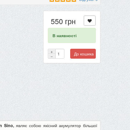
550 грн
В наявності
+
До кошика
−
n Sino,
являє собою якісний акумулятор більшої