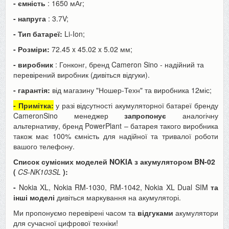
- ємність
: 1650 мАг;
- напруга
: 3.7V;
- Тип батареї:
Li-Ion;
- Розміри:
72.45 x 45.02 x 5.02
мм;
- виробник
: Гонконг, бренд Cameron Sino - надійний та
перевірений виробник (дивіться відгуки).
- гарантія:
від магазину "Ношер-Техн" та виробника 12міс;
- Примітка:
у разі відсутності акумуляторної батареї бренду
CameronSino менеджер
запропонує
аналогічну
альтернативу, бренд PowerPlant – батарея такого виробника
також має 100% ємність для надійної та тривалої роботи
вашого телефону.
Список сумісних моделей NOKIA з акумулятором BN-02
(
CS-NK103SL
):
-
Nokia XL, Nokia RM-1030, RM-1042, Nokia XL Dual SIM
та
інші моделі
дивіться маркування на акумуляторі.
Ми пропонуємо перевірені часом та
відгуками
акумулятори
для сучасної цифрової техніки!