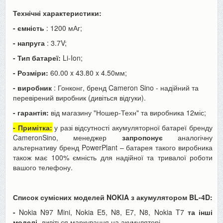
Технічні характеристики:
- ємність
: 1200 мАг;
- напруга
: 3.7V;
- Тип батареї:
Li-Ion;
- Розміри:
60.00 x 43.80 x 4.50мм;
- виробник
: Гонконг, бренд Cameron Sino - надійний та
перевірений виробник (дивіться відгуки).
- гарантія:
від магазину "Ношер-Техн" та виробника 12міс;
- Примітка:
у разі відсутності акумуляторної батареї бренду
CameronSino, менеджер
запропонує
аналогічну
альтернативу бренд PowerPlant – батарея такого виробника
також має 100% ємність для надійної та тривалої роботи
вашого телефону.
Список сумісних моделей NOKIA з акумулятором BL-4D:
-
Nokia N97 Mini, Nokia E5, N8, E7, N8, Nokia T7
та інші
моделі,
дивіться маркування на акумуляторі.