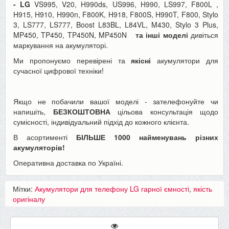
- LG
VS995, V20, H990ds, US996, H990, LS997, F800L ,
H915, H910, H990n, F800K, H918, F800S, H990T, F800, Stylo
3, LS777, LS777, Boost L83BL, L84VL, M430, Stylo 3 Plus,
MP450, TP450, TP450N, MP450N
та інші моделі
дивіться
маркування на акумуляторі.
Ми пропонуємо перевірені та
якісні
акумулятори для
сучасної цифрової техніки!
Якщо не побачили вашої моделі - зателефонуйте чи
напишіть,
БЕЗКОШТОВНА
цільова консультація щодо
сумісності, індивідуальний підхід до кожного клієнта.
В асортименті
БІЛЬШЕ 1000 найменувань різних
акумуляторів!
Оперативна доставка по Україні.
Мітки:
Акумулятори для телефону LG гарної ємності
,
якість
оригіналу