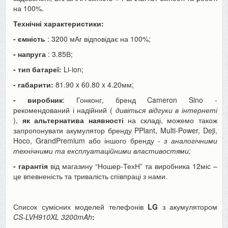
на 100%.
Технічні характеристики:
- ємність
: 3200 мАг відповідає на 100%;
- напруга
: 3.85В;
- тип батареї:
Li-ion;
- габарити:
81.90 x 60.80 x 4.20мм;
- виробник
: Гонконг, бренд Cameron Sino -
рекомендований і надійний (
дивіться відгуки в інтернеті
),
як альтернатива наявності
на складі, можемо також
запропонувати акумулятор бренду PPlant, Multi-Power, Deji,
Hoco, GrandPremium або іншого бренду -
з аналогічними
технічними та експлуатаційними властивостями;
- гарантія
від магазину “Ношер-ТехН” та виробника 12міс –
це впевненість та тривалість співпраці з нами.
Список сумісних моделей телефонів
LG
з акумулятором
CS-LVH910XL 3200mAh
: