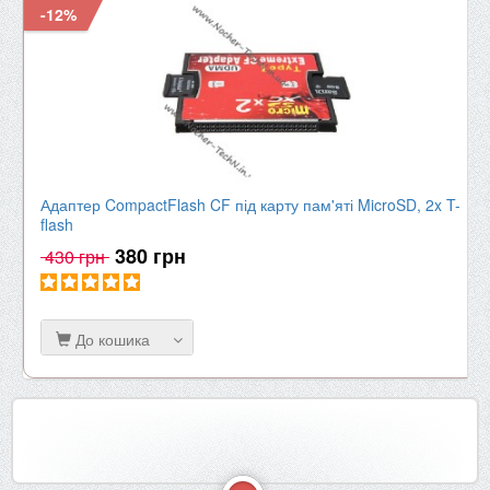
-12%
Адаптер CompactFlash CF під карту пам'яті MicroSD, 2x T-
flash
380 грн
430 грн
До кошика