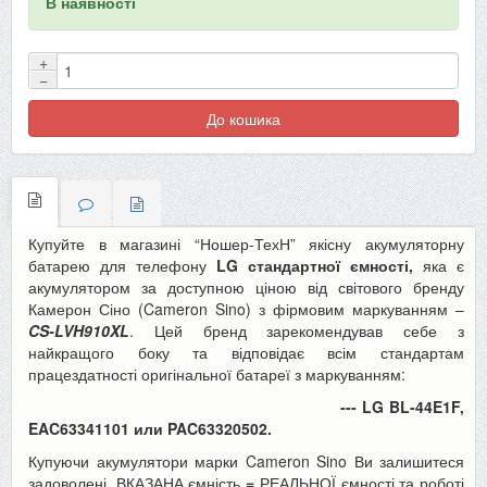
В наявності
+
−
До кошика
Купуйте в магазині “Ношер-ТехН” якісну акумуляторну
батарею для телефону
LG стандартної ємності,
яка є
акумулятором за доступною ціною від світового бренду
Камерон Сіно (Cameron Sino) з фірмовим маркуванням –
CS-LVH910XL
. Цей бренд зарекомендував себе з
найкращого боку та відповідає всім стандартам
працездатності оригінальної батареї з маркуванням:
--- LG BL-44E1F,
EAC63341101 или PAC63320502.
Купуючи акумулятори марки Cameron Sino Ви залишитеся
задоволені, ВКАЗАНА ємність
=
РЕАЛЬНОЇ ємності та роботі