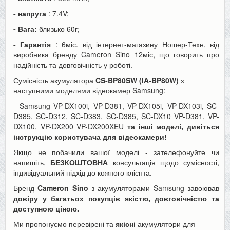
- напруга
: 7.4V;
- Вага:
близько 60г;
- Гарантія
: 6міс. від інтернет-магазину Ношер-Техн, від
виробника бренду Cameron Sino 12міс, що говорить про
надійність та довговічність у роботі.
Сумісність акумулятора
CS-BP80SW (IA-BP80W)
з
наступними моделями відеокамер Samsung:
- Samsung
VP-DX100i, VP-D381, VP-DX105i, VP-DX103i, SC-
D385, SC-D312, SC-D383, SC-D385, SC-DX10 VP-D381, VP-
DX100, VP-DX200 VP-DX200XEU
та інші моделі, дивіться
інструкцію користувача для відеокамери!
Якщо не побачили вашої моделі - зателефонуйте
чи
напишіть,
БЕЗКОШТОВНА
консультація щодо сумісності,
індивідуальний підхід до кожного клієнта.
Бренд
Cameron Sino
з акумуляторами Samsung завоював
довіру у багатьох покупців якістю, довговічністю та
доступною ціною.
Ми пропонуємо перевірені та
якісні
акумулятори для