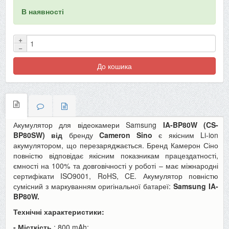
В наявності
+
−
До кошика
Акумулятор для відеокамери Samsung
IA-BP80W (CS-
BP80SW)
від
бренду
Cameron Sino
є якісним Li-ion
акумулятором, що перезаряджається. Бренд Камерон Сіно
повністю відповідає якісним показникам працездатності,
ємності на 100% та довговічності у роботі – має міжнародні
сертифікати ISO9001, RoHS, CE. Акумулятор повністю
сумісний з маркуванням оригінальної батареї:
Samsung IA-
BP80W.
Технічні характеристики:
- Місткість
: 800 mAh;