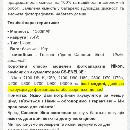
працездатності, ємності на 100% та надійності в автономній
роботі. Заявлена ємність у батареях відповідає дійсності та
зможете фотографувати набагато довше.
Технічні характеристики:
- Місткість
: 1500mAh;
- напруга
: 7.4V;
- Тип:
Li-ion;
- Вага:
близько 110гр;
-
виробник
: Гонконг (бренд Cameron Sino) -
12міс.
гарантії
;
Короткий список моделей фотоапаратів Nikon,
сумісних з акумулятором
CS-ENEL3E
:
- Nikon D100 DSLR, D50, D100, D90, D80, D300, D70, D70s,
D200, D300, D700, D900, D300S
та
інші моделі,
дивіться
інструкцію до фотоапарата або зверніться до нас!
Примітка: Якщо Вам потрібний акумулятор за меншу
ціну, зв'яжіться з Нами – обговоримо з гарантією – Ми
працюємо для клієнта!
Бренд
Cameron Sino завоював
довіру у багатьох покупців
якістю, довговічністю та доступною ціною.
Ми пропонуємо перевірені та
якісні
акумулятори для
сучасної цифрової техніки!