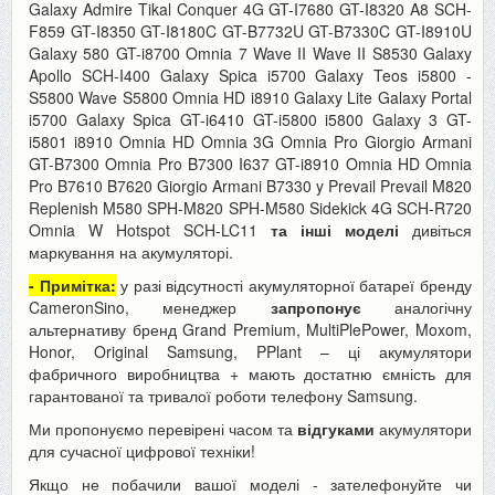
Galaxy Admire Tikal Conquer 4G GT-I7680 GT-I8320 A8 SCH-
F859 GT-I8350 GT-I8180C GT-B7732U GT-B7330C GT-I8910U
Galaxy 580 GT-i8700 Omnia 7 Wave II Wave II S8530 Galaxy
Apollo SCH-I400 Galaxy Spica i5700 Galaxy Teos i5800 -
S5800 Wave S5800 Omnia HD i8910 Galaxy Lite Galaxy Portal
i5700 Galaxy Spica GT-i6410 GT-i5800 i5800 Galaxy 3 GT-
i5801 i8910 Omnia HD Omnia 3G Omnia Pro Giorgio Armani
GT-B7300 Omnia Pro B7300 I637 GT-i8910 Omnia HD Omnia
Pro B7610 B7620 Giorgio Armani B7330 y Prevail Prevail M820
Replenish M580 SPH-M820 SPH-M580 Sidekick 4G SCH-R720
Omnia W Hotspot SCH-LC11
та інші моделі
дивіться
маркування на акумуляторі.
- Примітка:
у разі відсутності акумуляторної батареї бренду
CameronSino, менеджер
запропонує
аналогічну
альтернативу бренд Grand Premium, MultiPlePower, Moxom,
Honor, Original Samsung, PPlant – ці акумулятори
фабричного виробництва + мають достатню ємність для
гарантованої та тривалої роботи телефону Samsung.
Ми пропонуємо перевірені часом та
відгуками
акумулятори
для сучасної цифрової техніки!
Якщо не побачили вашої моделі - зателефонуйте чи