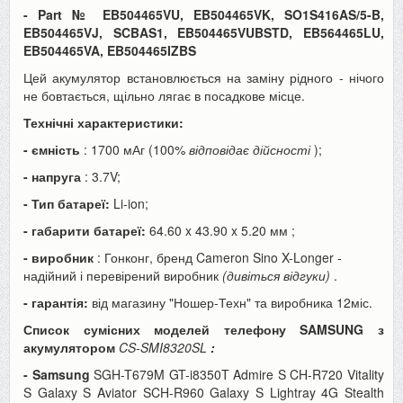
-
Part №
EB504465VU, EB504465VK, SO1S416AS/5-B,
EB504465VJ, SCBAS1, EB504465VUBSTD, EB564465LU,
EB504465VA, EB504465IZBS
Цей акумулятор встановлюється на заміну рідного - нічого
не бовтається, щільно лягає в посадкове місце.
Технічні характеристики:
- ємність
: 1700 мАг (100%
відповідає дійсності
);
- напруга
: 3.7V;
- Тип батареї:
Li-ion;
- габарити батареї:
64.60 x 43.90 x 5.20
мм
;
- виробник
: Гонконг, бренд Cameron Sino X-Longer -
надійний і перевірений виробник
(дивіться відгуки)
.
- гарантія:
від магазину "Ношер-Техн" та виробника 12міс.
Список сумісних моделей телефону SAMSUNG з
акумулятором
CS-SMI8320SL
:
- Samsung
SGH-T679M GT-i8350T Admire S CH-R720 Vitality
S Galaxy S Aviator SCH-R960 Galaxy S Lightray 4G Stealth