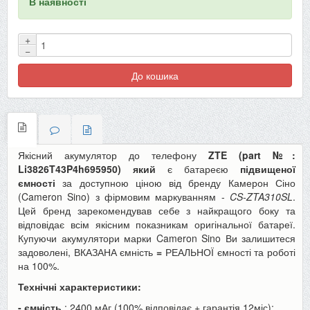
В наявності
+
−
До кошика
Якісний акумулятор до телефону
ZTE (part №:
Li3826T43P4h695950) який
є батареєю
підвищеної
ємності
за доступною ціною від бренду Камерон Сіно
(Cameron Sino) з фірмовим маркуванням -
CS-ZTA310SL
.
Цей бренд зарекомендував себе з найкращого боку та
відповідає всім якісним показникам оригінальної батареї.
Купуючи акумулятори марки Cameron Sino Ви залишитеся
задоволені, ВКАЗАНА ємність
=
РЕАЛЬНОЇ ємності та роботі
на 100%.
Технічні характеристики:
- ємність
: 2400 мАг (100% відповідає + гарантія 12міс);