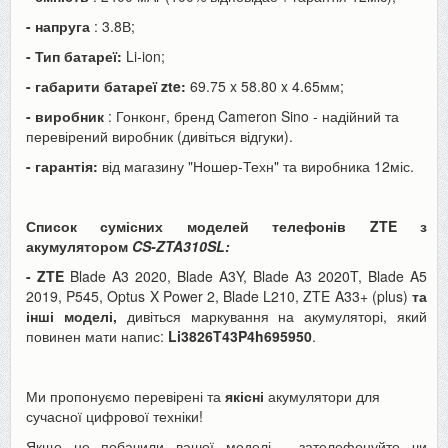
- напруга
: 3.8В;
- Тип батареї:
Li-ion;
- габарити батареї zte:
69.75 x 58.80 x 4.65мм;
- виробник
: Гонконг, бренд Cameron Sino - надійний та
перевірений виробник (дивіться відгуки).
- гарантія:
від магазину "Ношер-Техн" та виробника 12міс.
Список сумісних моделей телефонів ZTE з
акумулятором
CS-
ZTA310SL:
- ZTE
Blade A3 2020, Blade A3Y, Blade A3 2020T, Blade A5
2019, P545, Optus X Power 2, Blade L210, ZTE A33+ (plus)
та
інші моделі,
дивіться маркування на акумуляторі, який
повинен мати напис:
Li3826T43P4h695950
.
Ми пропонуємо перевірені та
якісні
акумулятори для
сучасної цифрової техніки!
Якщо не побачили вашої моделі - зателефонуйте чи