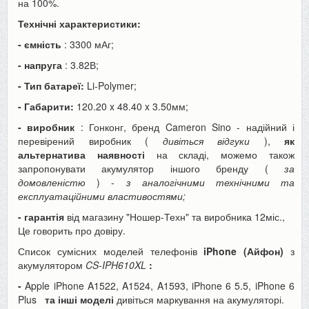
на 100%.
Технічні характеристики:
- ємність
: 3300 мАг;
- напруга
: 3.82В;
- Тип батареї:
Li-Polymer;
- Габарити:
120.20 x 48.40 x 3.50мм;
- виробник
: Гонконг, бренд Cameron Sino - надійний і
перевірений виробник (
дивіться відгуки
),
як
альтернатива наявності
на складі, можемо також
запропонувати акумулятор іншого бренду (
за
домовленістю
) -
з аналогічними технічними та
експлуатаційними властивостями;
- гарантія
від магазину "Ношер-Техн" та виробника 12міс.,
Це говорить про довіру.
Список сумісних моделей телефонів
iPhone (Айфон)
з
акумулятором
CS-IPH610XL
:
-
Apple iPhone A1522, A1524, A1593, iPhone 6 5.5, iPhone 6
Plus
та інші моделі
дивіться маркування на акумуляторі.