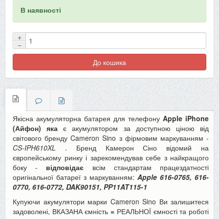
В наявності
+
−
До кошика
Якісна акумуляторна батарея для телефону
Apple iPhone
(Айфон) яка
є акумулятором за доступною ціною від
світового бренду Cameron Sino з фірмовим маркуванням -
CS-IPH610XL
. Бренд Камерон Сіно відомий на
європейському ринку і зарекомендував себе з найкращого
боку -
відповідає
всім стандартам працездатності
оригінальної батареї з маркуванням:
Apple 616-0765, 616-
0770, 616-0772, DAK90151, PP11AT115-1
Купуючи акумулятори марки Cameron Sino Ви залишитеся
задоволені, ВКАЗАНА ємність
=
РЕАЛЬНОЇ ємності та роботі