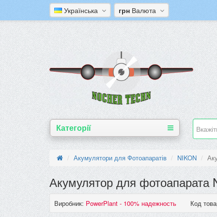
Українська
грн
Валюта
Категорії
Акумулятори для Фотоапаратів
NIKON
Аку
Акумулятор для фотоапарата Ni
Виробник:
PowerPlant - 100% надежность
Код това