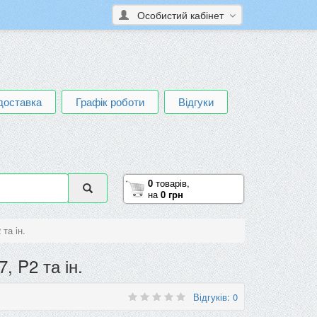
Особистий кабінет
доставка
Графік роботи
Відгуки
0
товарів,
на
0 грн
та ін.
, P2 та ін.
Відгуків: 0