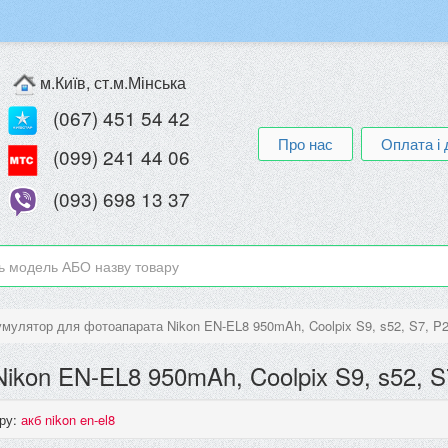
м.Київ, ст.м.Мінська
(067) 451 54 42
Про нас
Оплата і 
(099) 241 44 06
(093) 698 13 37
мулятор для фотоапарата Nikon EN-EL8 950mAh, Coolpix S9, s52, S7, P2 
kon EN-EL8 950mAh, Coolpix S9, s52, S7
ру:
акб nikon en-el8