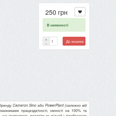
250 грн
В наявності
+
До кошика
−
 бренду
Cameron Sino
або
PowerPlant (залежно від
оказниками працездатності, ємності на 100% та
-22%
-13%
и, що дозволяють розуміти як рідний і відображати