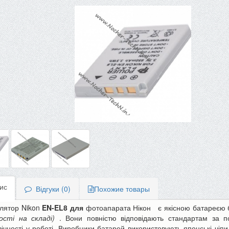
ис
Відгуки (0)
Похожие товары
лятор Nikon
EN-EL8
для
фотоапарата Нікон
є якісною батареєю
ості на складі)
. Вони повністю відповідають стандартам за п
-10%
вічності у роботі. Виробники батарей використовують японські чіп