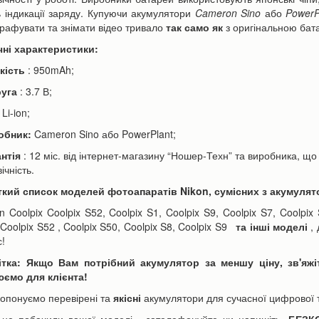
 індикації заряду.
Купуючи акумулятори
Cameron Sino
або
PowerP
рафувати та знімати відео тривало
так само як
з оригінальною бат
чні характеристики:
кість
: 950mAh;
руга
: 3.7 В;
Li-ion;
ори Canon LP-E6 | LP-E6N
Акумулятор для телефону Apple
h для фотоапарата EOS...
iPhone 6s Plus 3000mAh...
обник:
Cameron Sino або PowerPlant;
590 грн
350 грн
н
390 грн
антія
: 12 міс. від інтернет-магазину “Ношер-Техн” та виробника, що 
ічність.
кий список моделей фотоапаратів Nikon, сумісних з акумуля
ошика
До кошика
 Coolpix Coolpix S52, Coolpix S1, Coolpix S9, Coolpix S7, Coolpix 
Coolpix S52 , Coolpix S50, Coolpix S8, Coolpix S9
та інші моделі
, 
с!
ітка: Якщо Вам потрібний акумулятор за меншу ціну, зв'яж
ємо для клієнта!
опонуємо перевірені та
якісні
акумулятори для сучасної цифрової т