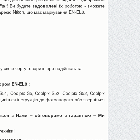
lant
Ви будете
задоволені їх
роботою - зможете
ареєю Nikon, що має маркування EN-EL8.
Пінцет годинникаря, для ювелірів
Товщиномір шару фар
або як інструмент для дрібних...
шпаклівки, лаку (тестер 
70 грн
590 грн
90 грн
680 грн
у свою чергу говорить про надійність та
тором
EN-EL8
:
До кошика
До кошика
S51, Coolpix S5, Coolpix S52, Coolpix S52, Coolpix
дивіться інструкцію до фотоапарата або зверніться
іться з Нами – обговоримо з гарантією – Ми
ехніки!