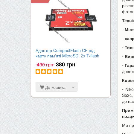
рівень
фотог
Техні
-
Міст
-
нап
- Тип:
Адаптер CompactFlash CF під
Акумулят
карту пам'яті MicroSD, 2x T-flash
| 2000mA
- Вир
380 грн
430 грн
650 гр
- Гар
довгов
Корот
До кошика
До к
-
Nikon
S52c, 
до на
Прим
працю
Ми пр