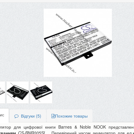
ис
Відгуки (5)
Похожие товары
улятор для цифрової книги Barnes & Noble NOOK
представле
уванням
CS-BNR005SL
.
Перевірений часом акумулятор для ел.к