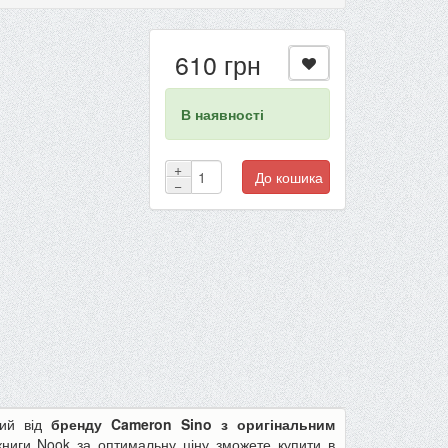
610 грн
В наявності
+
До кошика
−
ний від
бренду Cameron Sino з оригінальним
ниги Nook за оптимальну ціну зможете купити в