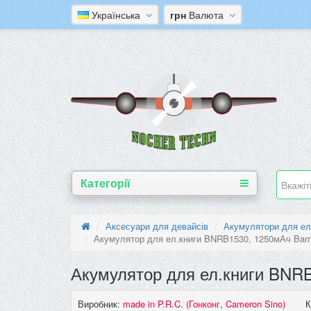
Українська
грн
Валюта
Категорії
Аксесуари для девайсів
Акумулятори для ел
Акумулятор для ел.книги BNRB1530, 1250мАч Barn
Акумулятор для ел.книги BNRB
Виробник:
made in P.R.C. (Гонконг, Cameron Sino)
К