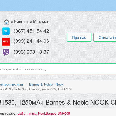
м.Київ, ст.м.Мінська
(067) 451 54 42
Про нас
Оплата і 
(099) 241 44 06
(093) 698 13 37
ектронних книг
Barnes & Noble - Nook
es & Noble NOOK Classic, nook 005, BNRZ100
1530, 1250мАч Barnes & Noble NOOK Cl
од товару:
акб эл.книга NookBarnes BNR005