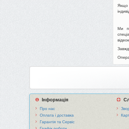
Якщо
індиві
Ми п
спеці
відео
Завжд
Опера
Інформація
Сл
Про нас
Звор
Оплата і доставка
Кар
Гарантія та Сервіс
Графік роботи