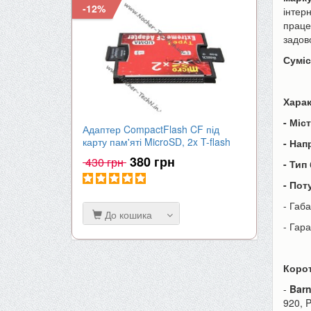
-12%
-9%
інтер
праце
задов
Суміс
Хара
- Міст
Адаптер CompactFlash CF під
Акумулят
карту пам'яті MicroSD, 2x T-flash
| 2000mA
- Нап
380 грн
430 грн
650 гр
- Тип
- Пот
- Габа
До кошика
До к
- Гар
Корот
-
Barn
920, 