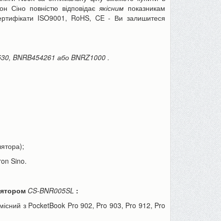
-22%
-13%
он Сіно повністю відповідає
якісним
показникам
 сертифікати ISO9001, RoHS, CE - Ви залишитеся
30, BNRB454261
або
BNRZ1000
.
Пінцет годинникаря, для ювелірів
Товщиномір шару фар
або як інструмент для дрібних...
шпаклівки, лаку (тестер 
70 грн
590 грн
90 грн
680 грн
лятора);
До кошика
До кошика
on Sino.
лятором
CS-BNR005SL
:
сний з PocketBook Pro 902, Pro 903, Pro 912, Pro