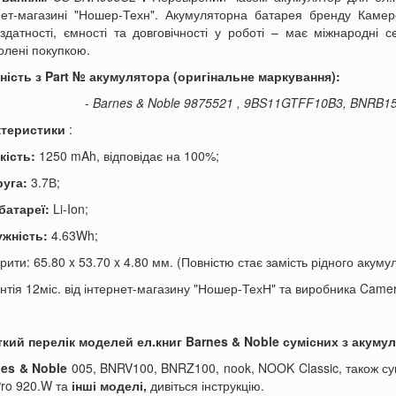
-10%
нет-магазині "Ношер-Техн". Акумуляторна батарея бренду Камер
здатності, ємності та довговічності у роботі – має міжнародні
олені покупкою.
ність з Part № акумулятора (оригінальне маркування):
-
Barnes & Noble
9875521
,
9BS11GTFF10B3, BNRB15
ктеристики
:
кість:
1250 mAh, відповідає на 100%;
ори Canon LP-E6 | LP-E6N
Акумулятор для телефону Apple
h для фотоапарата EOS...
iPhone 6s Plus 3000mAh...
руга:
3.7В;
590 грн
350 грн
н
390 грн
 батареї:
Li-Ion;
ужність:
4.63Wh;
рити: 65.80 x 53.70 x 4.80
мм. (Повністю стає замість рідного акуму
ошика
До кошика
антія 12міс. від інтернет-магазину "Ношер-ТехН" та виробника Camer
кий перелік моделей ел.книг Barnes & Noble сумісних з акуму
es & Noble
005, BNRV100, BNRZ100, nook, NOOK Classic, також сумі
Pro 920.W та
інші моделі,
дивіться інструкцію.