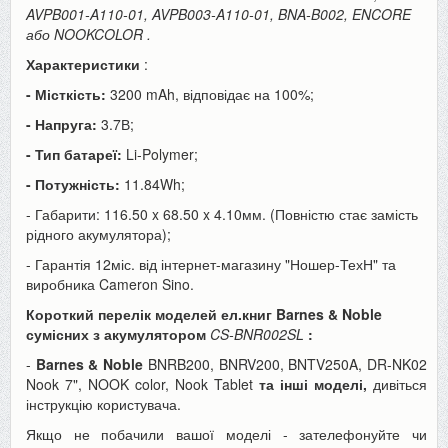
AVPB001-A110-01, AVPB003-A110-01, BNA-B002, ENCORE
або NOOKCOLOR
.
Характеристики
:
- Місткість:
3200 mAh, відповідає на 100%;
- Напруга:
3.7В;
- Тип батареї:
Li-Polymer;
- Потужність:
11.84Wh;
- Габарити: 116.50 x 68.50 x 4.10мм. (Повністю стає замість
рідного акумулятора);
- Гарантія 12міс. від інтернет-магазину "Ношер-ТехН" та
виробника Cameron Sino.
Короткий перелік моделей ел.книг Barnes & Noble
сумісних з акумулятором
CS-BNR002SL
:
-
Barnes & Noble
BNRB200, BNRV200, BNTV250A, DR-NK02
Nook 7", NOOK color, Nook Tablet
та інші моделі,
дивіться
інструкцію користувача.
Якщо не побачили вашої моделі - зателефонуйте чи