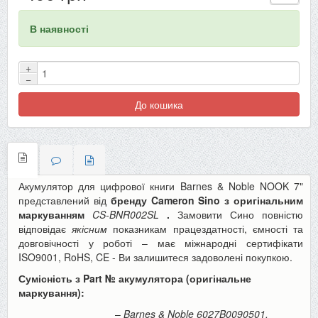
В наявності
+
−
До кошика
Акумулятор для цифрової книги Barnes & Noble NOOK 7"
представлений від
бренду Cameron Sino з оригінальним
маркуванням
CS-BNR002SL
.
Замовити Сино повністю
відповідає
якісним
показникам працездатності, ємності та
довговічності у роботі – має міжнародні сертифікати
ISO9001, RoHS, CE - Ви залишитеся задоволені покупкою.
Сумісність з Part № акумулятора (оригінальне
маркування):
–
Barnes & Noble
6027B0090501,