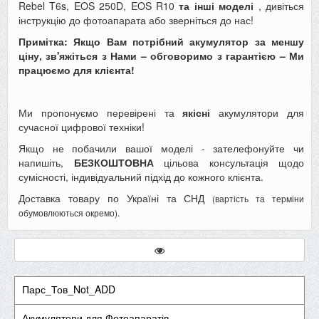
Rebel T6s, EOS 250D, EOS R10
та інші моделі
, дивіться
інструкцію до фотоапарата або зверніться до нас!
Примітка: Якщо Вам потрібний акумулятор за меншу
ціну, зв'яжіться з Нами – обговоримо з гарантією – Ми
працюємо для клієнта!
Ми пропонуємо перевірені та
якісні
акумулятори для
сучасної цифрової техніки!
Якщо не побачили вашої моделі - зателефонуйте чи
напишіть,
БЕЗКОШТОВНА
цільова консультація щодо
сумісності, індивідуальний підхід до кожного клієнта.
Доставка товару по Україні та СНД
(вартість та терміни
обумовлюються окремо).
Парс_Тов_Not_ADD
Акумулятори для Фотоапаратів