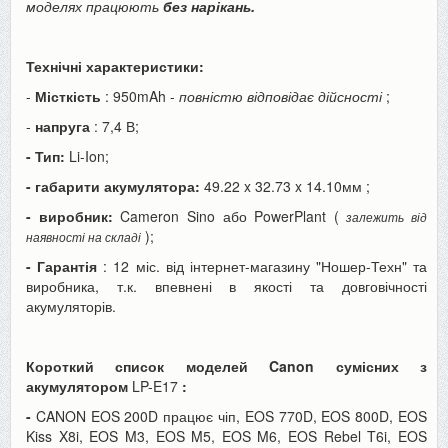
моделях працюють
без нарікань.
Технічні характеристики:
-
Місткість
: 950mAh -
повністю відповідає дійсності
;
-
напруга
: 7,4 В;
- Тип:
Li-Ion;
- габарити акумулятора:
49.22 x 32.73 x 14.10мм
;
- виробник:
Cameron Sino або PowerPlant (
залежить від
);
наявності на складі
- Гарантія
: 12 міс. від інтернет-магазину "Ношер-Техн" та
виробника, т.к. впевнені в якості та довговічності
акумуляторів.
Короткий список моделей Canon сумісних з
акумулятором
LP-E17
:
-
CANON EOS 200D працює чіп, EOS 770D, EOS 800D, EOS
Kiss X8i, EOS M3, EOS M5, EOS M6, EOS Rebel T6i, EOS