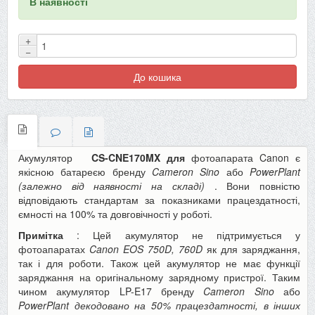
В наявності
+
−
До кошика
Акумулятор
CS-CNE170MX
для
фотоапарата Canon є
якісною батареєю бренду
Cameron Sino
або
PowerPlant
(залежно від наявності на складі)
. Вони повністю
відповідають стандартам за показниками працездатності,
ємності на 100% та довговічності у роботі.
Примітка
: Цей акумулятор не підтримується у
фотоапаратах
Canon EOS 750D, 760D
як для заряджання,
так і для роботи. Також цей акумулятор не має функції
заряджання на оригінальному зарядному пристрої. Таким
чином акумулятор LP-E17 бренду
Cameron Sino
або
PowerPlant декодовано на 50% працездатності, в інших