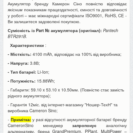
Акумулятор бренду Камерон Сіно повністю відповідає
якісним
показникам працездатності, ємності та довговічності
у роботі – має міжнародні сертифікати ISO9001, RoHS, CE -
Ви залишитеся задоволені покупкою.
Сумісність із Part № акумулятора (оригінал):
Pantech
BTR291B.
Характеристики
:
- Місткість:
4100 mAh, відповідає на 100% від виробника;
- Напруга:
3.8В;
- Тип батареї:
Li-Ion;
- Потужність:
15.88Wh;
- Габарити: 59.10 x 53.10 x 10.50мм. (Повністю стає замість
рідного акумулятора);
- Гарантія 12міс. від інтернет-магазину "Ношер-ТехН" та
виробника Cameron Sino;
-
Примітка:
у разі відсутності акумуляторної батареї бренду
CameronSino менеджер
запропонує
аналогічну
альтернативу, бренд GrandPremium, PPlant, MultiPower –