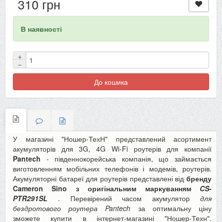
310 грн
В наявності
+
−
До кошика
У магазині "Ношер-ТехН" представлений асортимент
акумуляторів для 3G, 4G Wi-Fi роутерів для компанії
Pantech
- південнокорейська компанія, що займається
виготовленням мобільних телефонів і модемів, роутерів.
Акумуляторні батареї для роутерів представлені від
бренду
Cameron Sino з оригінальним маркуванням
CS-
PTR291SL
. Перевірений часом акумулятор
для
бездротового роутера Pantech
за оптимальну ціну
зможете купити в інтернет-магазині "Ношер-Техн".