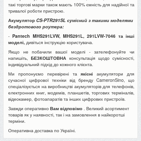
такі торгові марки також мають 100% ємність для надійної та
тривалої роботи пристрою.
Акумулятор
CS-PTR291SL
сумісний з такими моделями
бездротового роутера:
-
Pantech
MHS291LVW, MHS291L, 291LVW-7046
та інші
моделі,
дивіться інструкцію користувача.
Якщо не побачили вашої моделі - зателефонуйте чи
напишіть,
БЕЗКОШТОВНА
консультація щодо сумісності,
індивідуальний підхід до кожного клієнта.
Ми пропонуємо перевірені та
якісні
акумулятори для
сучасної цифрової техніки від бренду CameronSino, що
спеціалізується на виробництві акумуляторів для телефонів,
електронних книг, модемів, планшетів, торгових терміналів,
відеокамер, фотоапаратів та інших цифрових пристроїв.
Завжди оперативно
Вам відповімо
. Великий асортимент
товарів як у наявності, так і на замовлення в найкоротші
терміни.
Оперативна доставка по Україні.