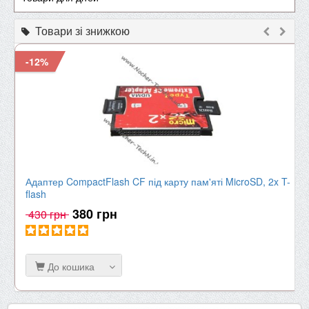
Товари зі знижкою
-12%
Адаптер CompactFlash CF під карту пам'яті MicroSD, 2x T-
flash
380 грн
430 грн
До кошика