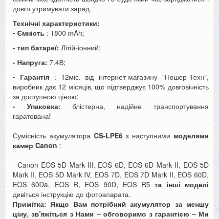
довго утримувати заряд.
Технічні характеристики:
- Ємність
: 1800 mAh;
- тип батареї:
Літій-іонний;
- Напруга:
7.4В;
- Гарантія
: 12міс. від інтернет-магазину "Ношер-Техн",
виробник дає 12 місяців, що підтверджує 100% довговічність
за доступною ціною;
- Упаковка:
блістерна, надійне транспортування
гаратована!
Сумісність акумулятора
CS-LPE6
з наступними
моделями
камер Canon
:
- Canon EOS 5D Mark III, EOS 6D, EOS 6D Mark II, EOS 5D
Mark II, EOS 5D Mark IV, EOS 7D, EOS 7D Mark II, EOS 60D,
EOS 60Da, EOS R, EOS 90D, EOS R5
та інші моделі
дивіться інструкцію до фотоапарата.
Примітка: Якщо Вам потрібний акумулятор за меншу
ціну, зв'яжіться з Нами – обговоримо з гарантією – Ми