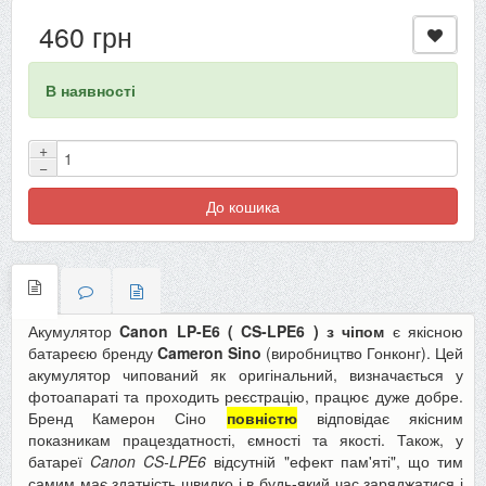
460 грн
В наявності
+
−
До кошика
Акумулятор
Canon LP-E6 (
CS-LPE6
)
з чіпом
є якісною
батареєю бренду
Cameron Sino
(виробництво Гонконг). Цей
акумулятор чипований як оригінальний, визначається у
фотоапараті та проходить реєстрацію, працює дуже добре.
Бренд Камерон Сіно
повністю
відповідає якісним
показникам працездатності, ємності та якості. Також, у
батареї
Canon
CS-LPE6
відсутній "ефект пам'яті", що тим
самим має здатність швидко і в будь-який час заряджатися і