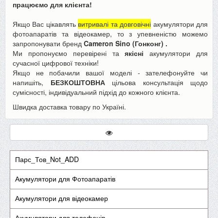
працюємо для клієнта!
Якщо Вас цікавлять
витривалі та довговічні
акумулятори для
фотоапаратів та відеокамер, то з упевненістю можемо
запропонувати бренд
Cameron Sino (Гонконг)
.
Ми пропонуємо перевірені та
якісні
акумулятори для
сучасної цифрової техніки!
Якщо не побачили вашої моделі - зателефонуйте чи
напишіть,
БЕЗКОШТОВНА
цільова консультація щодо
сумісності, індивідуальний підхід до кожного клієнта.
Швидка доставка товару по Україні
.
Парс_Тов_Not_ADD
Акумулятори для Фотоапаратів
Акумулятори для відеокамер
Акумулятори для телефонів