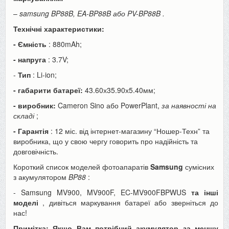
–
samsung BP88B, EA-BP88B або PV-BP88B
.
Технічні характеристики:
- Ємність
: 880mAh;
- напруга
: 3.7V;
-
Тип
: Li-ion;
- габарити батареї:
43.60х35.90х5.40мм;
- виробник:
Cameron Sino або PowerPlant,
за наявності на
складі
;
- Гарантія
: 12 міс. від інтернет-магазину “Ношер-Техн” та
виробника, що у свою чергу говорить про надійність та
довговічність.
Короткий список моделей фотоапаратів
Samsung
сумісних
з акумулятором
BP88
:
- Samsung
MV900, MV900F, EC-MV900FBPWUS
та інші
моделі
, дивіться маркування батареї або зверніться до
нас!
Примітка: Якщо Вам потрібний акумулятор за меншу