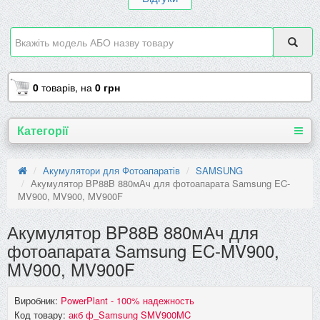
0
товарів,
на
0 грн
Категорії
Акумулятори для Фотоапаратів
SAMSUNG
Акумулятор BP88B 880мАч для фотоапарата Samsung EC-
MV900, MV900, MV900F
Акумулятор BP88B 880мАч для
фотоапарата Samsung EC-MV900,
MV900, MV900F
Виробник:
PowerPlant - 100% надежность
Код товару:
акб ф_Samsung SMV900MC