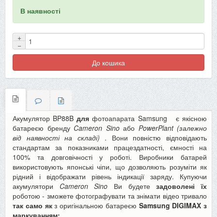
В наявності
+
−
До кошика
Акумулятор BP88B
для
фотоапарата Samsung
є якісною
батареєю бренду
Cameron Sino
або
PowerPlant (залежно
від наявності на складі)
. Вони повністю відповідають
стандартам за показниками працездатності, ємності на
100% та довговічності у роботі. Виробники батарей
використовують японські чіпи, що дозволяють розуміти як
рідний і відображати рівень індикації заряду. Купуючи
акумулятори
Cameron Sino
Ви будете
задоволені їх
роботою - зможете фотографувати та знімати відео тривало
так само як
з оригінальною батареєю
Samsung DIGIMAX з
маркуванням: