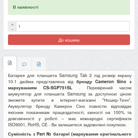
В наявності
+
−
До кошика
Батарея для планшета Samsung Tab 2 під розмір екрану
10.1 дюйма представлена від
бренду Cameron Sino з
маркуванням
CS-SGP751SL
. Перевірений часом
акумулятор для планшета Samsung за доступною ціною
зможете купити в інтернет-магазині "Ношер-Техн".
Акумулятор бренду Камерон Сіно повністю відповідає
якісним показникам працездатності, ємності на 100% та
довговічності у роботі – має міжнародні сертифікати
ISO9001, RoHS, CE - Ви залишитеся задоволені покупкою.
Сумісність з Part № батареї (маркування оригінального