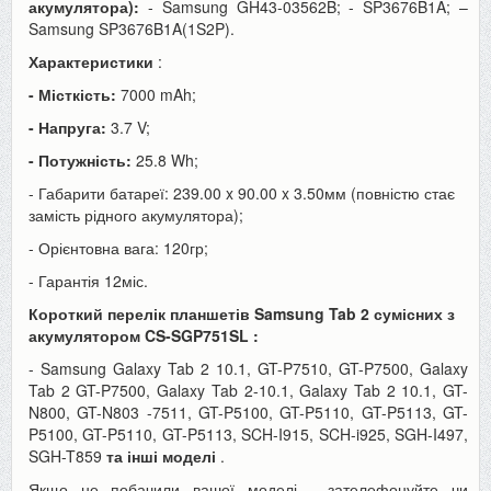
акумулятора):
- Samsung GH43-03562B; - SP3676B1A; –
Samsung SP3676B1A(1S2P).
Характеристики
:
- Місткість:
7000 mAh;
- Напруга:
3.7 V;
- Потужність:
25.8 Wh;
- Габарити батареї: 239.00 x 90.00 x 3.50мм (повністю стає
замість рідного акумулятора);
- Орієнтовна вага: 120гр;
- Гарантія 12міс.
Короткий перелік планшетів Samsung Tab 2 сумісних з
акумулятором
CS-SGP751SL
:
- Samsung Galaxy Tab 2 10.1, GT-P7510, GT-P7500, Galaxy
Tab 2 GT-P7500, Galaxy Tab 2-10.1, Galaxy Tab 2 10.1, GT-
N800, GT-N803 -7511, GT-P5100, GT-P5110, GT-P5113, GT-
P5100, GT-P5110, GT-P5113, SCH-I915, SCH-i925, SGH-I497,
SGH-T859
та інші моделі
.
Якщо не побачили вашої моделі - зателефонуйте чи