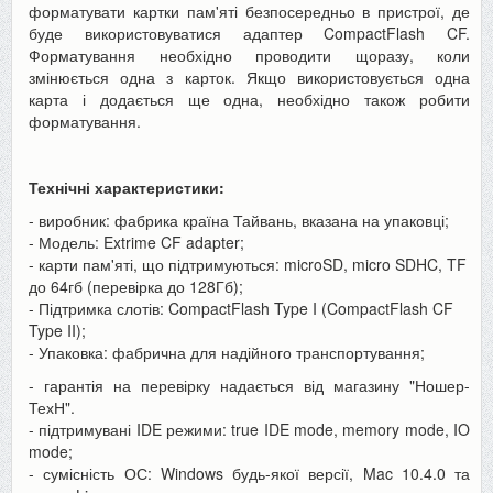
форматувати картки пам'яті безпосередньо в пристрої, де
буде використовуватися адаптер CompactFlash CF.
Форматування необхідно проводити щоразу, коли
змінюється одна з карток. Якщо використовується одна
карта і додається ще одна, необхідно також робити
форматування.
Технічні характеристики:
- виробник: фабрика країна Тайвань, вказана на упаковці;
- Модель: Extrime CF adapter;
- карти пам'яті, що підтримуються: microSD, micro SDHC, TF
до 64гб (перевірка до 128Гб);
- Підтримка слотів: CompactFlash Type I (CompactFlash CF
Type II);
- Упаковка: фабрична для надійного транспортування;
- гарантія на перевірку надається від магазину "Ношер-
ТехН".
- підтримувані IDE режими: true IDE mode, memory mode, IO
mode;
- сумісність ОС: Windows будь-якої версії, Mac 10.4.0 та