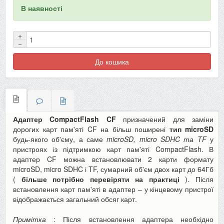
В наявності
+
−
До кошика
Адаптер CompactFlash CF
призначений для заміни
дорогих карт пам'яті CF на більш поширені
тип microSD
будь-якого об'єму, а саме
microSD, micro SDHC та TF
у
пристроях із підтримкою карт пам'яті CompactFlash. В
адаптер CF можна встановлювати 2 карти формату
microSD, micro SDHC і TF, сумарний об'єм двох карт до 64Гб
(
більше потрібно перевіряти на практиці
). Після
встановлення карт пам'яті в адаптер – у кінцевому пристрої
відображається загальний обсяг карт.
Примітка
: Після встановлення адаптера необхідно