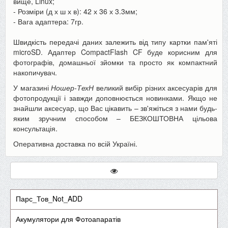
вище, Linux;
- Розміри (д х ш х в): 42 х 36 х 3.3мм;
- Вага адаптера: 7гр.
Швидкість передачі даних залежить від типу картки пам'яті
microSD. Адаптер CompactFlash CF буде корисним для
фотографів, домашньої зйомки та просто як компактний
накопичувач.
У магазині
Ношер-ТехН
великий вибір різних аксесуарів для
фотопродукції і завжди доповнюється новинками. Якщо не
знайшли аксесуар, що Вас цікавить – зв'яжіться з нами будь-
яким зручним способом – БЕЗКОШТОВНА цільова
консультація.
Оперативна доставка по всій Україні.
Парс_Тов_Not_ADD
Акумулятори для Фотоапаратів