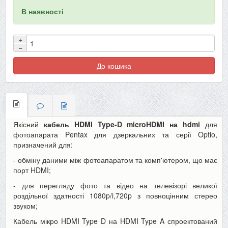
В наявності
+
−
До кошика
Якісний
кабель HDMI Type-D microHDMI на hdmi
для
фотоапарата Pentax для дзеркальних та серії Optio,
призначений для:
- обміну даними між фотоапаратом та комп'ютером, що має
порт HDMI;
- для перегляду фото та відео на телевізорі великої
роздільної здатності 1080p/i,720p з повноцінним стерео
звуком;
Кабель мікро HDMI Type D на HDMI Type A спроектований