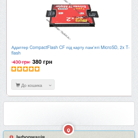
Адаптер CompactFlash CF під карту пам'яті MicroSD, 2x T-
flash
380 грн
430 грн
До кошика
Інформація