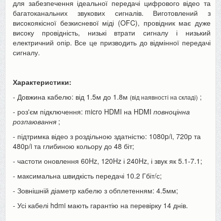
для забезпечення ідеальної передачі цифрового відео та
багатоканальних звукових сигналів. Виготовлений з
високоякісної безкисневої міді (OFC), провідник має дуже
високу провідність, низькі втрати сигналу і низький
електричний опір. Все це призводить до відмінної передачі
сигналу.
Характеристики:
- Довжина кабелю: від 1.5м до 1.8м
;
(від наявності на складі)
- роз'єм підключення: micro HDMI на HDMI
повноцінна
розпаювання
;
- підтримка відео з роздільною здатністю: 1080p/i, 720p та
480p/i та глибиною кольору до 48 біт;
- частоти оновлення 60Hz, 120Hz і 240Hz, і звук як 5.1-7.1;
- максимальна швидкість передачі 10.2 Гбіт/с;
- Зовнішній діаметр кабелю з обплетенням: 4.5мм;
- Усі кабелі hdmi мають гарантію на перевірку 14 днів.