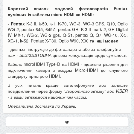
Короткий список моделей фотоапаратів Pentax
сумісних із кабелем micro HDMI на HDMI:
- Pentax
K-3 II, k-50, k-1, K-70, WG-3, WG-3 GPS, Q10, Optio
WG-2, pentax 645, 645Z, pentax GR, K-3 II mark 2, GR Digital
IV, MX-1, WG-2, WG-2 gps, Q-S1, pentax Q, Q7, WG-10, X-5,
XG-1, k-S2, Pentax X-T30, Optio W90, X90
та інші моделі
- дивіться інструкцію до фотоапарата або зателефонуйте
нам -
БЕЗКОШТОВНА
цільова консультація щодо сумісності.
Кабель microHDMI Type-D на HDMI - ідеальне рішення для
підключення камери з входом Micro-HDMI до існуючого
стандарту пристрою HDMI.
З усіх питань краще зателефонуйте або залиште
повідомлення через форму
"Зворотного зв'язку" або VIBER
- з вами зв'яжемося найближчим часом.
Оперативна доставка по Україні.