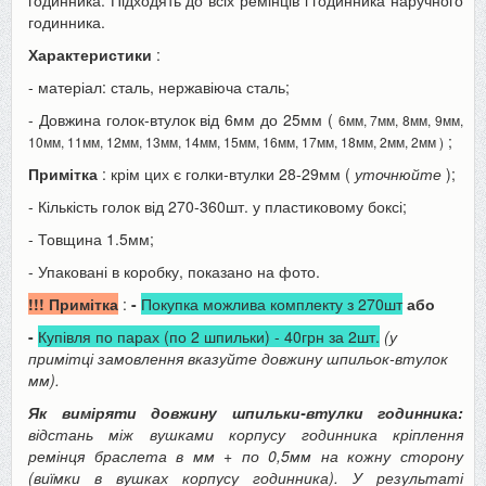
годинника.
Характеристики
:
- матеріал: сталь, нержавіюча сталь;
- Довжина голок-втулок від 6мм до 25мм (
6мм, 7мм, 8мм, 9мм,
;
10мм, 11мм, 12мм, 13мм, 14мм, 15мм, 16мм, 17мм, 18мм, 2мм, 2мм )
Примітка
: крім цих є голки-втулки 28-29мм (
уточнюйте
);
- Кількість голок від 270-360шт. у пластиковому боксі;
- Товщина 1.5мм;
- Упаковані в коробку, показано на фото.
!!! Примітка
:
-
Покупка можлива комплекту з 270шт
або
-
Купівля по парах (по 2 шпильки) - 40грн за 2шт.
(у
примітці замовлення вказуйте довжину шпильок-втулок
мм).
Як виміряти довжину шпильки-втулки годинника:
відстань між вушками корпусу годинника кріплення
ремінця браслета в мм + по 0,5мм на кожну сторону
(виїмки в вушках корпусу годинника). У результаті