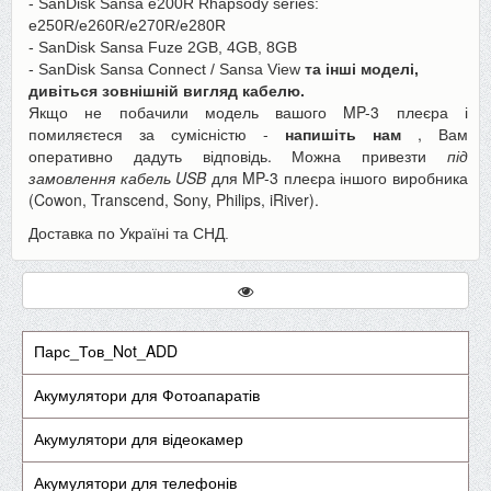
- SanDisk Sansa e200R Rhapsody series:
e250R/e260R/e270R/e280R
- SanDisk Sansa Fuze 2GB, 4GB, 8GB
- SanDisk Sansa Connect / Sansa View
та інші моделі,
дивіться зовнішній вигляд кабелю.
Якщо не побачили модель вашого MP-3 плеєра і
помиляєтеся за сумісністю -
напишіть нам
, Вам
оперативно дадуть відповідь. Можна привезти
під
замовлення кабель USB
для MP-3 плеєра іншого виробника
(Cowon, Transcend, Sony, Philips, iRiver).
Доставка по Україні та СНД.
Парс_Тов_Not_ADD
Акумулятори для Фотоапаратів
Акумулятори для відеокамер
Акумулятори для телефонів