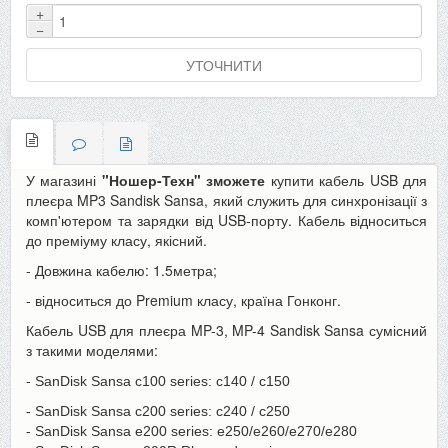
+
−
УТОЧНИТИ
У магазині
"Ношер-Техн" зможете
купити кабель USB для
плеєра MP3 Sandisk Sansa, який служить для синхронізації з
комп'ютером та зарядки від USB-порту. Кабель відноситься
до преміуму класу, якісний.
- Довжина кабелю: 1.5метра;
- відноситься до Premium класу, країна Гонконг.
Кабель USB для плеєра MP-3, MP-4 Sandisk Sansa сумісний
з такими моделями:
-
SanDisk Sansa c100 series: c140 / c150
- SanDisk Sansa c200 series: c240 / c250
- SanDisk Sansa e200 series: e250/e260/e270/e280