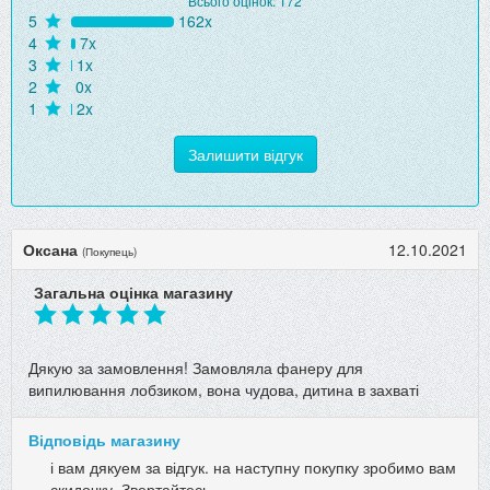
Всього оцінок: 172
5
162x
4
7x
3
1x
2
0x
1
2x
Залишити відгук
Оксана
12.10.2021
(Покупець)
Загальна оцінка магазину
Дякую за замовлення! Замовляла фанеру для
випилювання лобзиком, вона чудова, дитина в захваті
Відповідь магазину
і вам дякуем за відгук. на наступну покупку зробимо вам
скидочку. Звертайтесь.