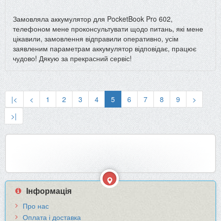
Замовляла аккумулятор для PocketBook Pro 602,
телефоном мене проконсультувати щодо питань, які мене
цікавили, замовлення відправили оперативно, усім
заявленим параметрам аккумулятор відповідає, працює
чудово! Дякую за прекрасний сервіс!
|<
<
1
2
3
4
5
6
7
8
9
>
>|
Інформація
Про нас
Оплата і доставка