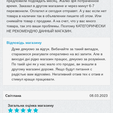
предложили подождать месяц. Жалко зря потраченное
время. Заказал в другом магазине и через минут 6-7
перезвонили. Оплатил и сегодня отправят. А у вас если нет
товара в наличии так в объявлении пишите об этом. Или
снимайте товар с продажи. А на счет, что у вас много
товара, так это ваши проблемы. Поэтому КАТЕГОРИЧЕСКИ
НЕ РЕКОМЕНДУЮ ДАННЫЙ МАГАЗИН.
Відповідь магазину
Дуже дякуємо за відгук. Вибачайте за такий випадок,
стараємося реагувати оперативно на всі запити. Але в
виходні дні рідко магазин працює, дякуємо за розуміння.
По такій ціні як у нас мало хто продає, ви знашли в
другому магазині дороже. Якщо будут питання с
радістью вам відповімо. Негативний отзив тех є отзив и
стимул краще працювати.
Світлана
08.03.2023
Загальна оцінка магазину